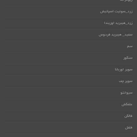
ریوگراند
زرد_سوئیت اسپانیش
زرد_هیبرید اوریندا
سفید_ هیبرید فردوس
سم
سنکور
سوپر اوربانا
سوپر چف
سیوانتو
علفکش
فالکن
فلفل