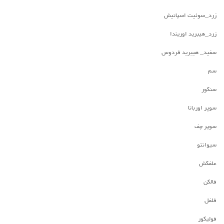
زرد_سوئیت اسپانیش
زرد_هیبرید اوریندا
سفید_ هیبرید فردوس
سم
سنکور
سوپر اوربانا
سوپر چف
سیوانتو
علفکش
فالکن
فلفل
فولیکور