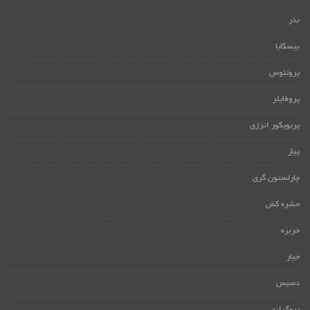
بذر
بیسکایا
پروتئوس
پروفایلر
پریویکور انرژی
پیاز
چارلستون گری
حشره کش
خربزه
خیار
دسیس