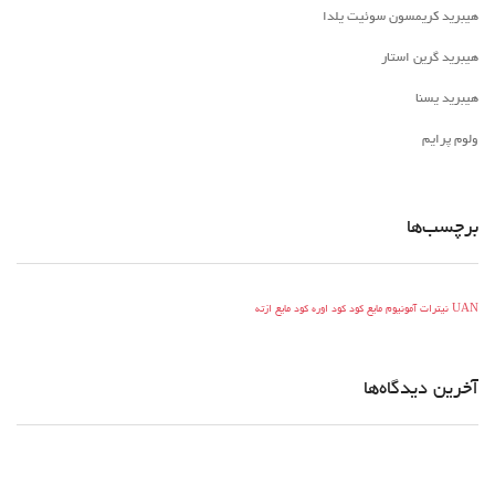
هیبرید کریمسون سوئیت یلدا
هیبرید گرین استار
هیبرید یسنا
ولوم پرایم
برچسب‌ها
UAN
نیترات آمونیوم مایع
کود
کود اوره
کود مایع ازته
آخرین دیدگاه‌ها