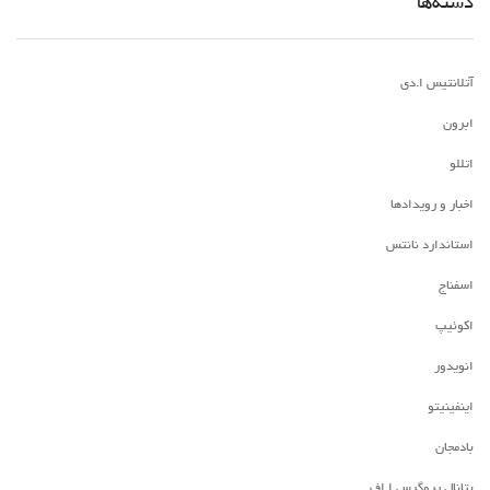
دسته‌ها
آتلانتیس ا.دی
ابرون
اتللو
اخبار و رویدادها
استاندارد نانتس
اسفناج
اکوئیپ
انویدور
اینفینیتو
بادمجان
بتانال پروگرس ا.اف