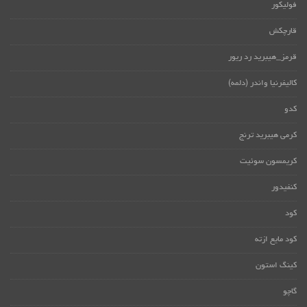
فولیکور
قارچکش
قرمز_هیبرید رد ریور
کالیفرنیا واندر (دلمه)
کدو
کرمی هیبرید ترنج
کریمسون سوئیت
کنفیدور
کود
کود مایع ازته
کینگ استون
گاچو