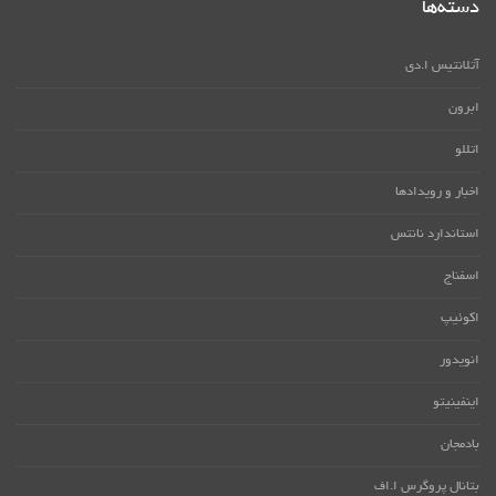
دسته‌ها
آتلانتیس ا.دی
ابرون
اتللو
اخبار و رویدادها
استاندارد نانتس
اسفناج
اکوئیپ
انویدور
اینفینیتو
بادمجان
بتانال پروگرس ا.اف