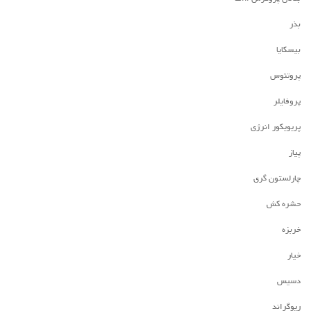
بذر
بیسکایا
پروتئوس
پروفایلر
پریویکور انرژی
پیاز
چارلستون گری
حشره کش
خربزه
خیار
دسیس
ریوگراند