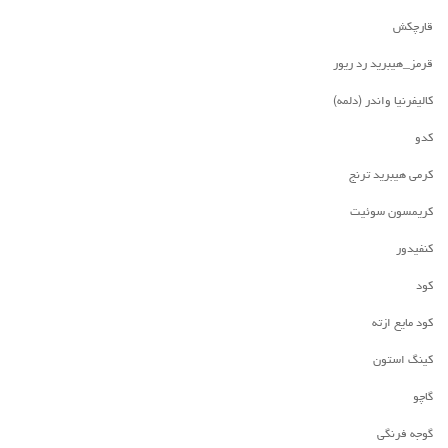
قارچکش
قرمز_هیبرید رد ریور
کالیفرنیا واندر (دلمه)
کدو
کرمی هیبرید ترنج
کریمسون سوئیت
کنفیدور
کود
کود مایع ازته
کینگ استون
گاچو
گوجه فرنگی