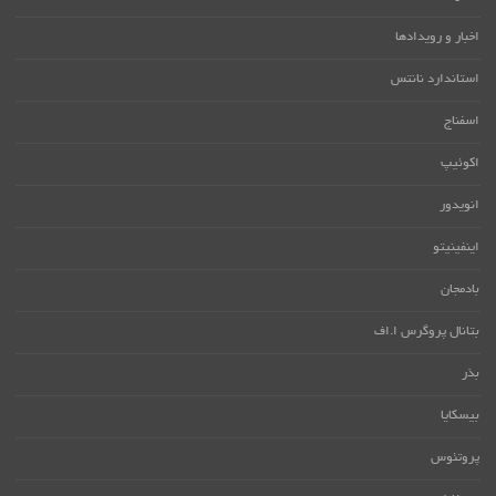
اخبار و رویدادها
استاندارد نانتس
اسفناج
اکوئیپ
انویدور
اینفینیتو
بادمجان
بتانال پروگرس ا.اف
بذر
بیسکایا
پروتئوس