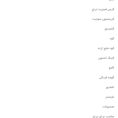
کرمی هیبرید ترنج
کریمسون سوئیت
کنفیدور
کود
کود مایع ازته
کینگ استون
گاچو
گوجه فرنگی
لامادور
مایستر
محصولات
مناسب برای برنج