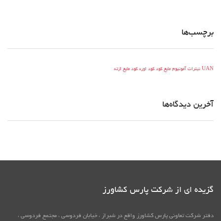
برچسب‌ها
UAN
نیترات آمونیوم مایع
کود
کود اوره
کود مایع ازته
آخرین دیدگاه‌ها
گزیده ای از شرکت پارس کشاورز
دفتر شرکت تعاونی پارس کشاورز واقع در شبراز ، خیابان فردوسی ، مجتمع فردوسی ،