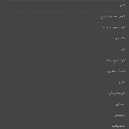
کدو
کرمی هیبرید ترنج
کریمسون سوئیت
کنفیدور
کود
کود مایع ازته
کینگ استون
گاچو
گوجه فرنگی
لامادور
مایستر
محصولات