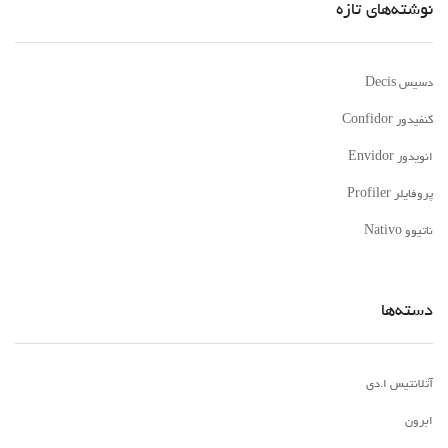
نوشته‌های تازه
دسیس Decis
کنفیدور Confidor
انویدور Envidor
پروفایلر Profiler
ناتیوو Nativo
دسته‌ها
آتلانتیس ا.دی
ابرون