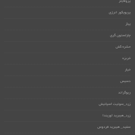
پروفایلر
پریویکور انرژی
پیاز
چارلستون گری
حشره کش
خربزه
خیار
دسیس
ریوگراند
زرد_سوئیت اسپانیش
زرد_هیبرید اوریندا
سفید_ هیبرید فردوس