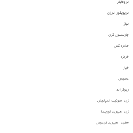
پروفایلر
پریویکور انرژی
پیاز
چارلستون گری
حشره کش
خربزه
خیار
دسیس
ریوگراند
زرد_سوئیت اسپانیش
زرد_هیبرید اوریندا
سفید_ هیبرید فردوس