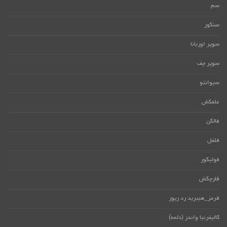
سم
سنکور
سوپر اوربانا
سوپر چف
سیوانتو
علفکش
فالکن
فلفل
فولیکور
قارچکش
قرمز_هیبرید رد ریور
کالیفرنیا واندر (دلمه)