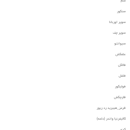
سم
سنکور
سوپر اوربانا
سوپر چف
سیوانتو
علفکش
فالکن
فلفل
فولیکور
قارچکش
قرمز_هیبرید رد ریور
کالیفرنیا واندر (دلمه)
کدو