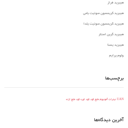
هیبرید فراز
هیبرید کریمسون سوئیت یامی
هیبرید کریمسون سوئیت یلدا
هیبرید گرین استار
هیبرید یسنا
ولوم پرایم
برچسب‌ها
UAN
نیترات آمونیوم مایع
کود
کود اوره
کود مایع ازته
آخرین دیدگاه‌ها