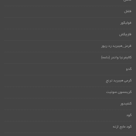
فلفل
فولیکور
قارچکش
قرمز_هیبرید رد ریور
کالیفرنیا واندر (دلمه)
کدو
کرمی هیبرید ترنج
کریمسون سوئیت
کنفیدور
کود
کود مایع ازته