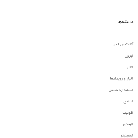
دسته‌ها
آتلانتیس ا.دی
ابرون
اتللو
اخبار و رویدادها
استاندارد نانتس
اسفناج
اکوئیپ
انویدور
اینفینیتو