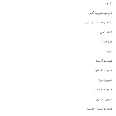
ناتیوو
نارنجی هیبرید آذین
نارنجی هیبرید زردیس
نماتد کش
هندوانه
هویج
هیبرید آریسا
هیبرید اکسلو
هیبرید برنا
هیبرید پرایمی
هیبرید سپهر
هیبرید شیدا (قلمی)