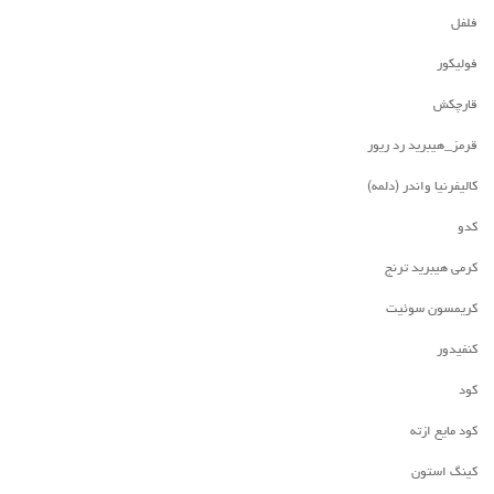
فلفل
فولیکور
قارچکش
قرمز_هیبرید رد ریور
کالیفرنیا واندر (دلمه)
کدو
کرمی هیبرید ترنج
کریمسون سوئیت
کنفیدور
کود
کود مایع ازته
کینگ استون