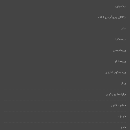
بادمجان
بتانال پروگرس ا.اف
بذر
بیسکایا
پروتئوس
پروفایلر
پریویکور انرژی
پیاز
چارلستون گری
حشره کش
خربزه
خیار