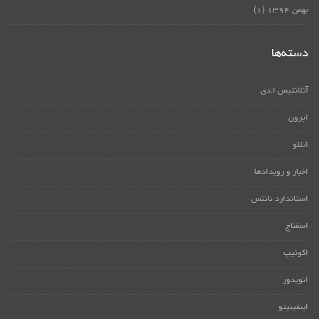
بهمن ۱۳۹۴
(۱)
دسته‌ها
آتلانتیس ا.دی
ابرون
اتللو
اخبار و رویدادها
استاندارد نانتس
اسفناج
اکوئیپ
انویدور
اینفینیتو