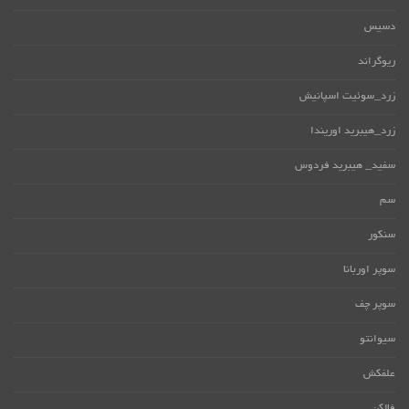
دسیس
ریوگراند
زرد_سوئیت اسپانیش
زرد_هیبرید اوریندا
سفید_ هیبرید فردوس
سم
سنکور
سوپر اوربانا
سوپر چف
سیوانتو
علفکش
فالکن