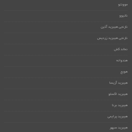
موونتو
ناتیوو
نارنجی هیبرید آذین
نارنجی هیبرید زردیس
نماتد کش
هندوانه
هویج
هیبرید آریسا
هیبرید اکسلو
هیبرید برنا
هیبرید پرایمی
هیبرید سپهر