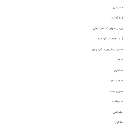
دسیس
ریوگراند
زرد_سوئیت اسپانیش
زرد_هیبرید اوریندا
سفید_ هیبرید فردوس
سم
سنکور
سوپر اوربانا
سوپر چف
سیوانتو
علفکش
فالکن