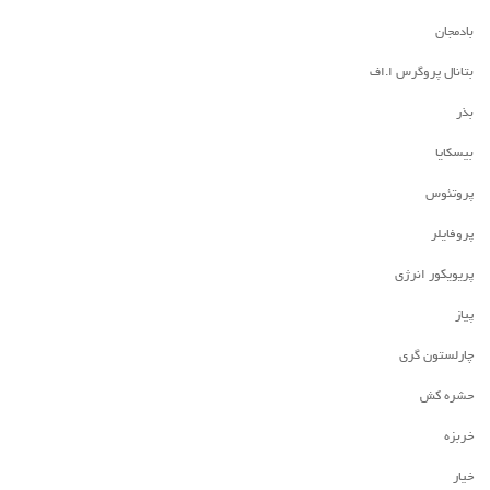
بادمجان
بتانال پروگرس ا.اف
بذر
بیسکایا
پروتئوس
پروفایلر
پریویکور انرژی
پیاز
چارلستون گری
حشره کش
خربزه
خیار