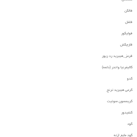
فالکن
فلفل
فولیکور
قارچکش
قرمز_هیبرید رد ریور
کالیفرنیا واندر (دلمه)
کدو
کرمی هیبرید ترنج
کریمسون سوئیت
کنفیدور
کود
کود مایع ازته