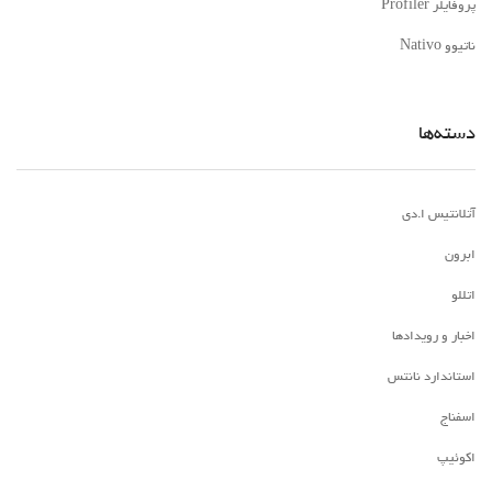
پروفایلر Profiler
ناتیوو Nativo
دسته‌ها
آتلانتیس ا.دی
ابرون
اتللو
اخبار و رویدادها
استاندارد نانتس
اسفناج
اکوئیپ