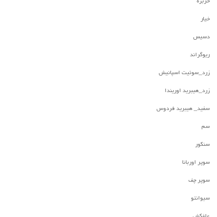
خربزه
خیار
دسیس
ریوگراند
زرد_سوئیت اسپانیش
زرد_هیبرید اوریندا
سفید_ هیبرید فردوس
سم
سنکور
سوپر اوربانا
سوپر چف
سیوانتو
علفکش