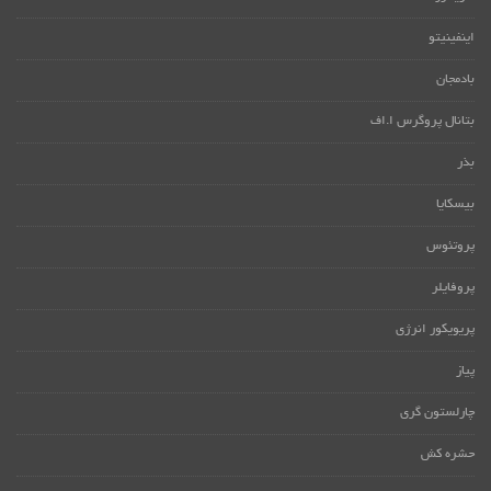
اینفینیتو
بادمجان
بتانال پروگرس ا.اف
بذر
بیسکایا
پروتئوس
پروفایلر
پریویکور انرژی
پیاز
چارلستون گری
حشره کش