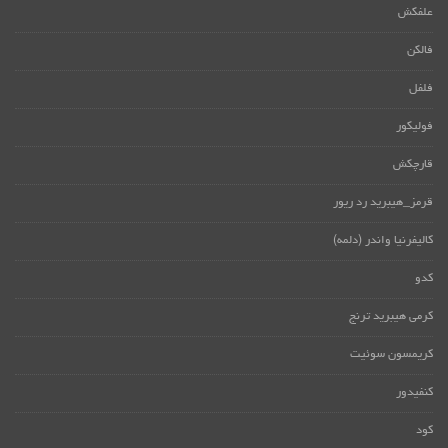
علفکش
فالکن
فلفل
فولیکور
قارچکش
قرمز_هیبرید رد ریور
کالیفرنیا واندر (دلمه)
کدو
کرمی هیبرید ترنج
کریمسون سوئیت
کنفیدور
کود