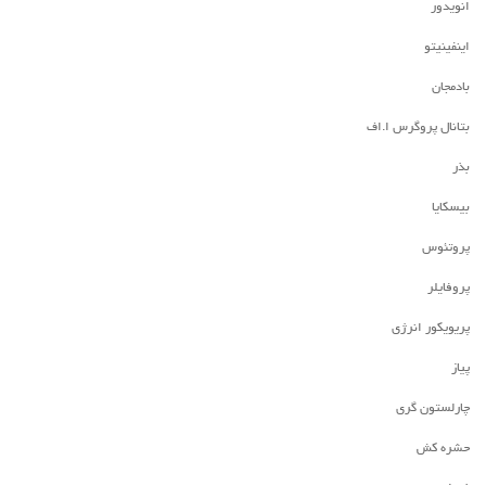
انویدور
اینفینیتو
بادمجان
بتانال پروگرس ا.اف
بذر
بیسکایا
پروتئوس
پروفایلر
پریویکور انرژی
پیاز
چارلستون گری
حشره کش