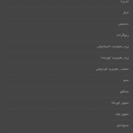
خربزه
خیار
دسیس
ریوگراند
زرد_سوئیت اسپانیش
زرد_هیبرید اوریندا
سفید_ هیبرید فردوس
سم
سنکور
سوپر اوربانا
سوپر چف
سیوانتو