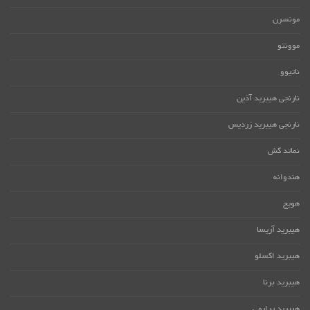
مونسرن
موونتو
ناتیوو
نارنجی هیبرید آذین
نارنجی هیبرید زردیس
نماتد کش
هندوانه
هویج
هیبرید آریسا
هیبرید اکسلو
هیبرید برنا
هیبرید پرایمی