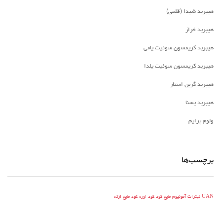
هیبرید شیدا (قلمی)
هیبرید فراز
هیبرید کریمسون سوئیت یامی
هیبرید کریمسون سوئیت یلدا
هیبرید گرین استار
هیبرید یسنا
ولوم پرایم
برچسب‌ها
UAN
نیترات آمونیوم مایع
کود
کود اوره
کود مایع ازته