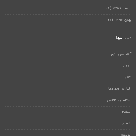
اسفند ۱۳۹۴
(۱)
بهمن ۱۳۹۴
(۱)
دسته‌ها
آتلانتیس ا.دی
ابرون
اتللو
اخبار و رویدادها
استاندارد نانتس
اسفناج
اکوئیپ
انویدور