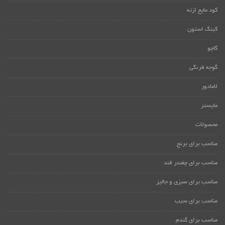
کود مایع ازته
کینگ استون
گاچو
گوجه فرنگی
لامادور
مایستر
محصولات
مناسب برای برنج
مناسب برای چغندر قند
مناسب برای سبزی و جالیز
مناسب برای سیب
مناسب برای گندم